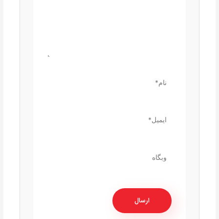
نام*
ایمیل*
وبگاه