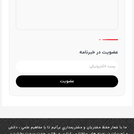
عضویت در خبرنامه
آدرس
ایمیل
عضویت
ما با شعار حفظ مشتريان و مشتري‏مداري برآنيم تا با مفاهيم علمي ، دانش
و تجربيات در زمينه ‏هاي ساختاري، ابزاري و رفتاري جهت سرعت بخشيدن