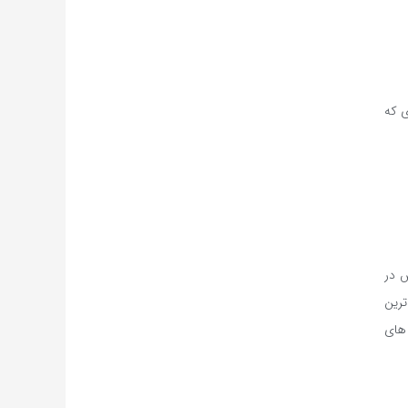
ی که
وش در
ترین
 های