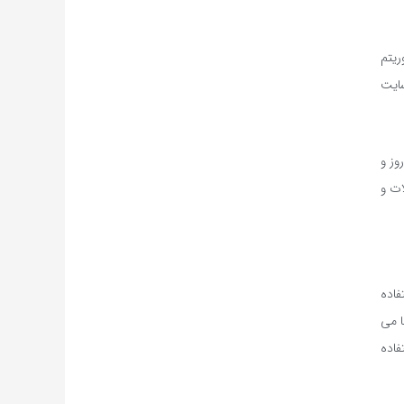
ریتم
سایت
روز و
ات و
فاده
ا می
فاده