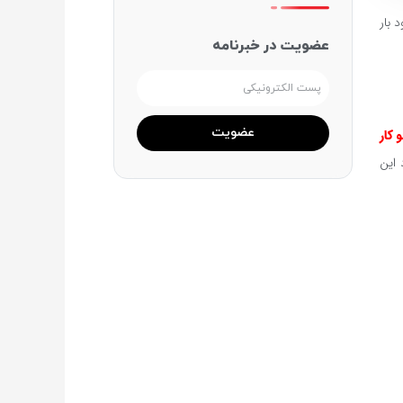
 بار
عضویت در خبرنامه
آدرس
ایمیل
عضویت
 کار
 این