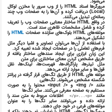
می‌شود.
مرورگرها اسناد HTML را از وب سرور یا مخزن لوکال
(Local) دریافت کرده و آن‌ها را به صفحات وب چند
رسانه‌ای تبدیل می‌کنند.
در واقع HTML ساختار معنایی صفحات وب را تعریف
کرده و شامل مشخصات ظاهری سند است.
مولفه‌های HTML بلوک‌های سازنده صفحات
HTML
را
تشکیل می‌دهند.
با استفاده از آن‌ها می‌توان تصاویر و اشیا دیگر مثل
فرم‌های تعاملی را در صفحات ایجاد شده تعبیه کرد.
این زبان ابزاری برای ایجاد سندهای ساختار یافته از
طریق مشخص کردن معنای ساختاری برای متن
مثل تیترها، پاراگراف‌ها، فهرست‌ها، لینک‌ها، نقل
قول‌ها و سایر موارد ارائه می‌دهد.
مولفه های HTML از طریق تگ‌های قرار گرفته در پرانتز
شکسته مشخص می‌شوند. تگ‌هایی
مانند </ img> و </ input> محتوا را به صورت
مستقیم به صفحه معرفی می‌کنند. سایر تگ‌ها
مانند
اطلاعات مربوط به متن سند را
<p>...<p/>
ارائه داده و می‌توانند سایر تگ‌ها را به عنوان
مولفه‌های فرعی در خود جای دهند.
مرورگرها تگ‌های HTML را نمایش نمی‌دهند بلکه از