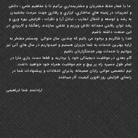
ما با شعار حفظ مشتريان و مشتري‏مداري برآنيم تا با مفاهيم علمي ، دانش
و تجربيات در زمينه ‏هاي ساختاري، ابزاري و رفتاري جهت سرعت بخشيدن
به رشد و توسعه و انتقال تجارب ، تبادل آرا و نظرات ، افزايش بهره‏ وري و
رشد توان رقابتي مجدانه تلاش ورزيم و نقشي سازنده، راهگشا و كاربردي در
این صنعت داشته باشيم.
خدا را شاکریم و برخود می بالیم که چندین سال متوالی ومستمر مفتخر به
ارایه بهترین خدمات به شما عزیزان هستیم و امیدواریم در سال های آتی نیز
بتوانیم با خدمات بهتر خدمتگزارتان باشیم .
گام بعدی در موفقیت دیجیتالی خود را بردارید و قطعا دست یاری مارا در
تمام طول مسیره راه پر پیچ و خم موفقیت همراه خود خواهید داشت.
تیم تخصصی مولتی رایان صمیمانه پذیرای انتقادات و پیشنهادات شما در
راستای افزایش روز افزون کیفیت کار میباشند
ارادتمند شما ابراهیمی