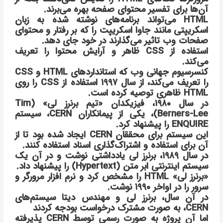
آن‌ها برای تفسیر محتوای صفحه بهره می‌برند.
HTML می‌تواند برنامه‌های نوشته شده به زبان
اسکریپتی مانند جاوا اسکریپت را که بر رفتار و محتوای
صفحات وب تاثیر می‌گذارند در خود جای دهد.
استفاده از CSS ظاهر و آرایش محتوا را تعریف
می‌کند.
کنسرسیوم جهانی وب که استانداردهای HTML و CSS
را تعریف می‌کند، از سال ۱۹۹۷ استفاده از CSS را روی
HTML ظاهری توصیه کرده است.
در سال ۱۹۸۰، فیزیکدان «تیم برنرز لی» (Tim
Berners-Lee)، یکی از پیمانکاران CERN، سیستم
ENQUIRE را پیشنهاد کرد.
این سیستم برای محققان CERN ایجاد شده بود تا از
آن برای استفاده و اشتراک‌گذاری اسناد استفاده کنند.
در سال ۱۹۸۹، برنرز لی یادداشتی نوشت و در آن یک
سیستم اینترنتی ابر متن (Hypertext) را پیشنهاد داد.
«برنرز لی» HTML را مشخص کرد و نرم افزار مرورگر و
سرور را در اواخر ۱۹۹۰ نوشت.
در آن سال، برنرز لی و مهندس دیتا سیستم‌های
CERN، به صورت مشترک درخواست بودجه کردند
اما آن پروژه به صورت رسمی توسط CERN پذیرفته