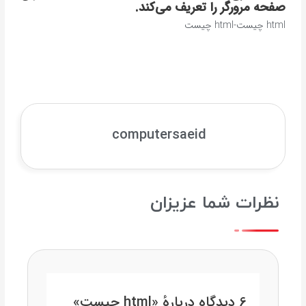
صفحه مرورگر را تعریف می‌کند.
html چیست-html چیست
computersaeid
نظرات شما عزیزان
6 دیدگاه دربارهٔ «html چیست»