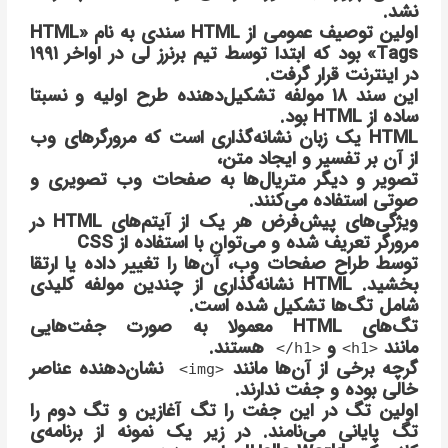
نشد.
اولین توصیف عمومی از HTML سندی به نام «HTML
Tags» بود که ابتدا توسط تیم برنرز لی در اواخر ۱۹۹۱
در اینترنت قرار گرفت.
این سند ۱۸ مولفه تشکیل‌دهنده طرح اولیه و نسبتا
ساده از HTML بود.
HTML یک زبان نشانه‌گذاری است که مرورگرهای وب
از آن بر تفسیر و ایجاد متن،
تصویر و دیگر متریال‌ها به صفحات وب تصویری و
صوتی استفاده می‌کنند.
ویژگی‌های پیش‌فرض هر یک از آیتم‌های HTML در
مرورگر تعریف شده و می‌توان با استفاده از CSS
توسط طراح صفحات وب، آن‌ها را تغییر داده یا ارتقا
بخشید. HTML نشانه‌گذاری از چندین مولفه کلیدی
شامل تگ‌ها تشکیل شده‌ است.
تگ‌های HTML معمولا به صورت جفت‌هایی
مانند
و
هستند.
<h1/>
<h1>
گرچه برخی از‌ آن‌ها مانند
نشان‌دهنده عناصر
<img>
خالی بوده و جفت ندارند.
اولین تگ در این جفت را تگ آغازین و تگ دوم را
تگ پایانی می‌نامند. در زیر یک نمونه از برنامه‌ی