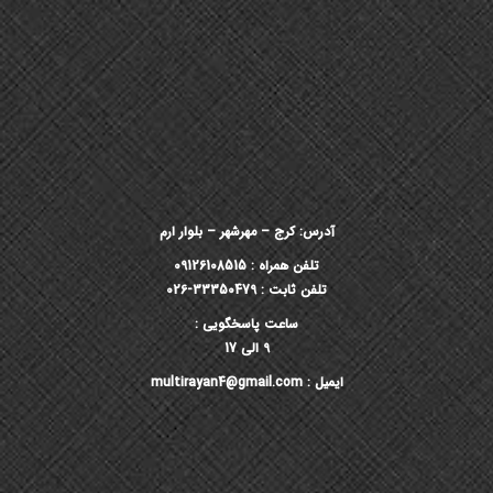
آدرس: کرج – مهرشهر – بلوار ارم
تلفن همراه : 09126108515
تلفن ثابت : 33350479-026
ساعت پاسخگویی :
9 الی 17
ایمیل : multirayan4@gmail.com