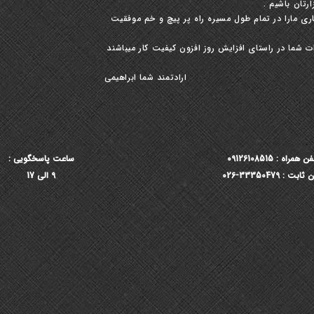
رتان باشیم .
ری مارا در تمام طول مسیره راه پر پیچ و خم موفقیت
 شما در راستای افزایش روز افزون کیفیت کار میباشند
ارادتمند شما ابراهیمی
ن همراه : 09126108515
ساعت پاسخگویی :
ابت : 33350479-026
9 الی 17