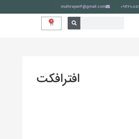
multirayan4@gmail.com
091261085
جستجو
جستجو
0
سبد
کردن
خرید
کردن
افترافکت