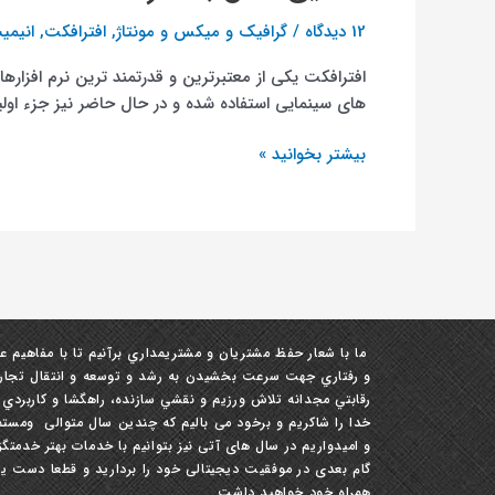
12 دیدگاه
/
گرافیک و میکس و مونتاژ
,
افترافکت
,
انیمی
های سینمایی استفاده شده و در حال حاضر نیز جزء اول
بیشتر بخوانید »
ما با شعار حفظ مشتريان و مشتري‏مداري برآنيم تا با مفاهيم ع
و رفتاري جهت سرعت بخشيدن به رشد و توسعه و انتقال تجارب ،
رقابتي مجدانه تلاش ورزيم و نقشي سازنده، راهگشا و كاربردي
خدا را شاکریم و برخود می بالیم که چندین سال متوالی ومستمر
و امیدواریم در سال های آتی نیز بتوانیم با خدمات بهتر خدمتگزا
گام بعدی در موفقیت دیجیتالی خود را بردارید و قطعا دست یا
همراه خود خواهید داشت.