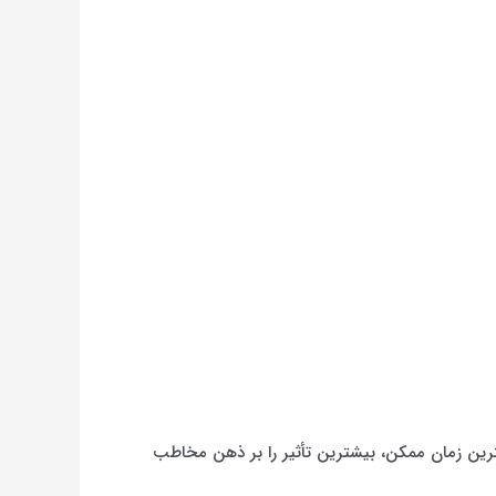
رین زمان ممکن، بیشترین تأثیر را بر ذهن مخاطب