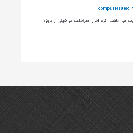
computersaeid
 جلوه های ویژه، motion graphics (گرافیک متحرک) و کامپوزیت می باشد . نرم افزار افترافکت در خیلی از پروژه