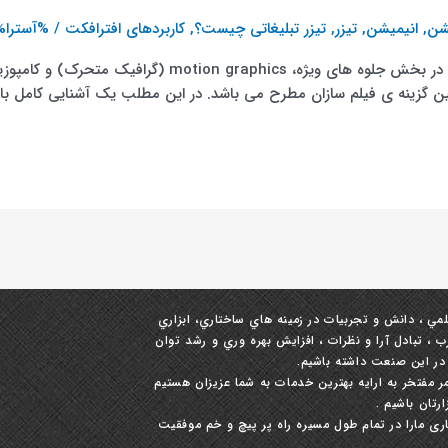
شن
,
انیمیشن
,
تیزر
,
تیزر تبلیغاتی چیست؟
,
کاربردهای افترافکت
/ %آسترا%
افترافکت یکی از معتبرترین و قدرتمند ترین نرم افزارها در بخش
ین گزینه ی فیلم سازان مطرح می باشد. در این مطلب یک آشنایی کامل با
لمي ، دانش و تجربيات در زمينه ‏هاي ساختاري، ابزاري
 تبادل آرا و نظرات ، افزايش بهره‏ وري و رشد توان
 در این صنعت داشته باشيم.
 مفتخر به ارایه بهترین خدمات به شما عزیزان هستیم
رتان باشیم .
ری مارا در تمام طول مسیره راه پر پیچ و خم موفقیت