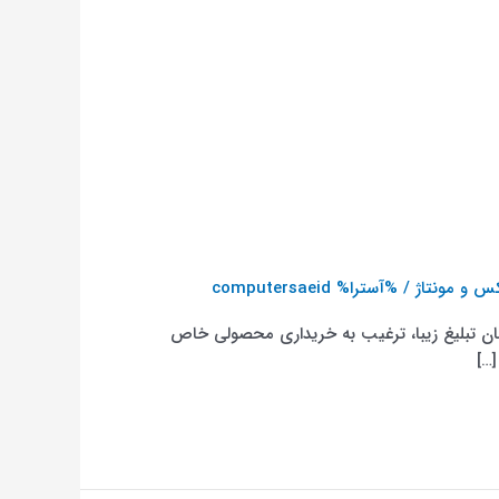
س و مونتاژ
/ %آسترا%
computersaeid
همان تبلیغ زیبا، ترغیب به خریداری محصولی خاص
…]