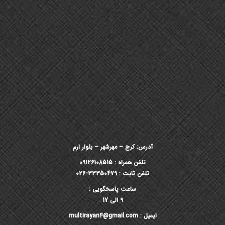
آدرس: کرج – مهرشهر – بلوار ارم
تلفن همراه : 09126108515
تلفن ثابت : 33350479-026
ساعت پاسخگویی :
9 الی 17
ایمیل : multirayan4@gmail.com