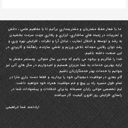
ما با شعار حفظ مشتريان و مشتري‏مداري برآنيم تا با مفاهيم علمي ، دانش
و تجربيات در زمينه ‏هاي ساختاري، ابزاري و رفتاري جهت سرعت بخشيدن
به رشد و توسعه و انتقال تجارب ، تبادل آرا و نظرات ، افزايش بهره‏ وري و
رشد توان رقابتي مجدانه تلاش ورزيم و نقشي سازنده، راهگشا و كاربردي در
این صنعت داشته باشيم.
خدا را شاکریم و برخود می بالیم که چندین سال متوالی ومستمر مفتخر به
ارایه بهترین خدمات به شما عزیزان هستیم و امیدواریم در سال های آتی نیز
بتوانیم با خدمات بهتر خدمتگزارتان باشیم .
گام بعدی در موفقیت دیجیتالی خود را بردارید و قطعا دست یاری مارا در
تمام طول مسیره راه پر پیچ و خم موفقیت همراه خود خواهید داشت.
تیم تخصصی مولتی رایان صمیمانه پذیرای انتقادات و پیشنهادات شما در
راستای افزایش روز افزون کیفیت کار میباشند
ارادتمند شما ابراهیمی