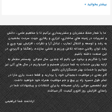
بیشتر بخوانید »
ما با شعار حفظ مشتريان و مشتري‏مداري برآنيم تا با مفاهيم علمي ، دانش
و تجربيات در زمينه ‏هاي ساختاري، ابزاري و رفتاري جهت سرعت بخشيدن
به رشد و توسعه و انتقال تجارب ، تبادل آرا و نظرات ، افزايش بهره‏ وري و
رشد توان رقابتي مجدانه تلاش ورزيم و نقشي سازنده، راهگشا و كاربردي در
این صنعت داشته باشيم.
خدا را شاکریم و برخود می بالیم که چندین سال متوالی ومستمر مفتخر به
ارایه بهترین خدمات به شما عزیزان هستیم و امیدواریم در سال های آتی نیز
بتوانیم با خدمات بهتر خدمتگزارتان باشیم .
گام بعدی در موفقیت دیجیتالی خود را بردارید و قطعا دست یاری مارا در
تمام طول مسیره راه پر پیچ و خم موفقیت همراه خود خواهید داشت.
تیم تخصصی مولتی رایان صمیمانه پذیرای انتقادات و پیشنهادات شما در
راستای افزایش روز افزون کیفیت کار میباشند
ارادتمند شما ابراهیمی