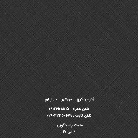
آدرس: کرج – مهرشهر – بلوار ارم
تلفن همراه : 09126108515
تلفن ثابت : 33350479-026
ساعت پاسخگویی :
9 الی 17